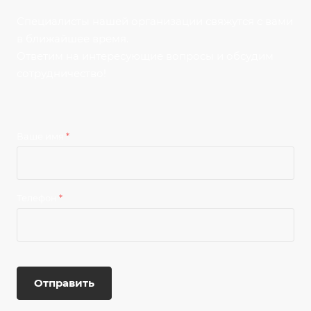
Специалисты нашей организации свяжутся с вами
в ближайшее время.
Ответим на интересующие вопросы и обсудим
сотрудничество!
Ваше имя
*
Телефон
*