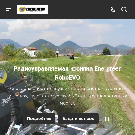
Радиоуправляемая косилка Energreen
RoboEVO
Способна работать в узких пространствах, сложных
участках, склонах (откосах) 55 ° или труднодоступных
местах.
Подробнее
Задать вопрос